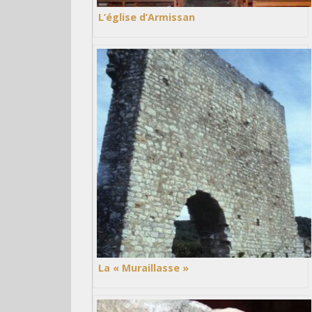
L’église d’Armissan
La « Muraillasse »