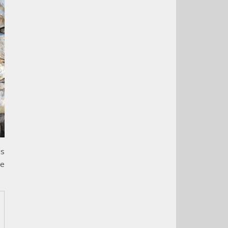
is
te