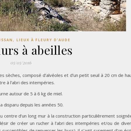
,
ISSAN
LIEUX À FLEURY D'AUDE
urs à abeilles
05/05/2016
res sèches, composé d’alvéoles et d’un petit seuil à 20 cm de ha
re à l’abri des intempéries.
urne autour de 5 à 6 kg de miel.
, a disparu depuis les années 50.
 au centre d’un long mur à la construction particulièrement soigné
ésir de créer un rucher à l’abri des intempéries et/ou de dive
usceptibles de renverser les bucs). Il s’agit surement d’un écr