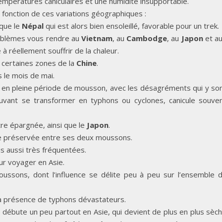
empératures caniculaires et une humidité insupportable.
 fonction de ces variations géographiques :
 que le
Népal
qui est alors bien ensoleillé, favorable pour un trek.
roblèmes vous rendre au
Vietnam
, au
Cambodge
, au
Japon
et a
à réellement souffrir de la chaleur.
 certaines zones de la
Chine
.
s le mois de mai.
t en pleine période de mousson, avec les désagréments qui y so
pouvant se transformer en typhons ou cyclones, canicule souve
re épargnée, ainsi que le
Japon
.
de préservée entre ses deux moussons.
s aussi très fréquentées.
ur voyager en Asie.
oussons, dont l’influence se délite peu à peu sur l’ensemble 
la présence de typhons dévastateurs.
e débute un peu partout en Asie, qui devient de plus en plus sèc