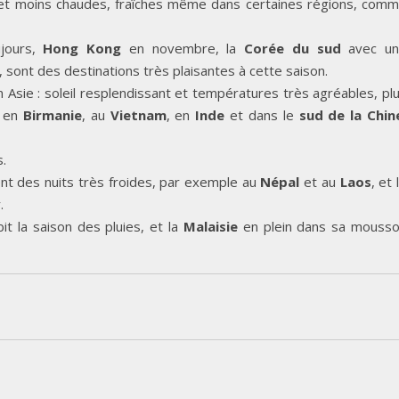
 et moins chaudes, fraîches même dans certaines régions, com
jours,
Hong Kong
en novembre, la
Corée du sud
avec u
 sont des destinations très plaisantes à cette saison.
n Asie : soleil resplendissant et températures très agréables, pl
, en
Birmanie
, au
Vietnam
, en
Inde
et dans le
sud de la Chin
s.
nt des nuits très froides, par exemple au
Népal
et au
Laos
, et 
.
it la saison des pluies, et la
Malaisie
en plein dans sa mouss