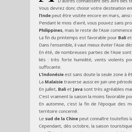
D’autres connaissent dès avril des t
Vous devrez donc choisir votre destination en
l’Inde
peut être visitée encore en mars, ainsi
Pendant le mois d’avril, vous pouvez sans p
Philippines
, mais le reste de l’Asie commence 
La fin du printemps est favorable pour
Bali
et
Dans l’ensemble, il vaut mieux éviter l’Asie dè
En été, de nombreuses parties de l’Asie son
liés : très forte humidité, vents violents 
suffocante.
L’Indonésie
est sans doute la seule zone à êt
La
Malaisie
traverse aussi en juin une pério
En juillet,
Bali
et
Java
sont très agréables mai
C’est vraiment la saison la moins favorable po
En automne, c’est la fin de l’époque des m
territoire concerné.
Le
sud de la Chine
peut connaître toutefois 
Cependant, dès octobre, la saison touristiqu