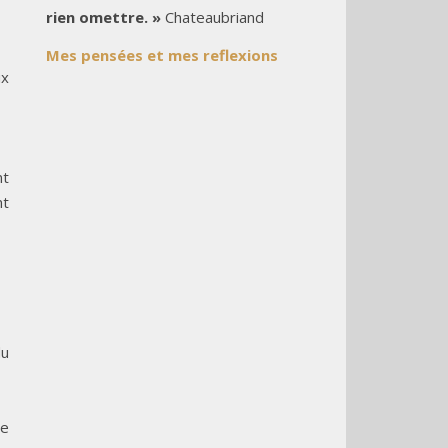
rien omettre. »
Chateaubriand
Mes pensées et mes reflexions
ux
nt
nt
du
he