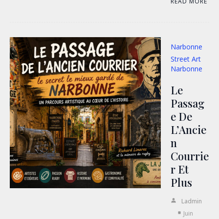
READ MORE
Narbonne
Street Art
Narbonne
Le
Passag
E De
L’Ancie
N
Courrie
R Et
Plus
Ladmin
Juin