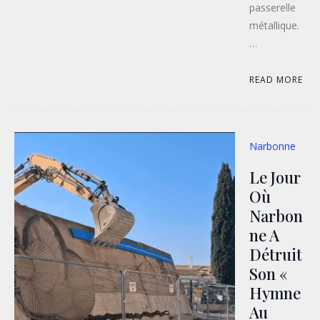
passerelle
métallique.
…
READ MORE
Narbonne
Le Jour
Où
Narbon
Ne A
Détruit
Son «
Hymne
Au