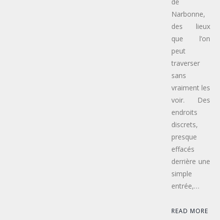
de
Narbonne,
des lieux
que l’on
peut
traverser
sans
vraiment les
voir. Des
endroits
discrets,
presque
effacés
derrière une
simple
entrée,…
READ MORE