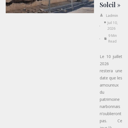
Soleil »
Ladmin
Juil 10,
2026
9 Min
Read
Le 10 juillet
2026
restera une
date que les
amoureux
du
patrimoine
narbonnais
n’oublieront
pas. Ce
jour-là,