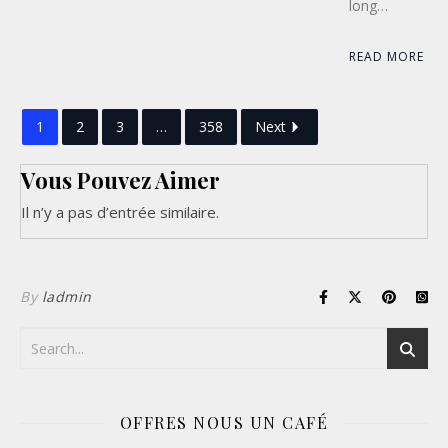
long…
READ MORE
1
2
3
…
358
Next
Vous Pouvez Aimer
Il n’y a pas d’entrée similaire.
By
ladmin
OFFRES NOUS UN CAFÉ