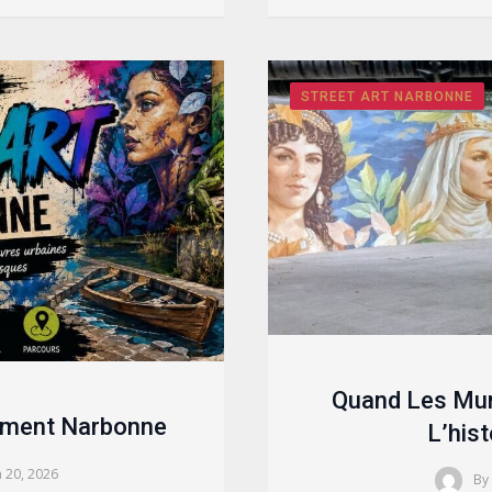
STREET ART NARBONNE
Quand Les Mur
rment Narbonne
L’his
n 20, 2026
By