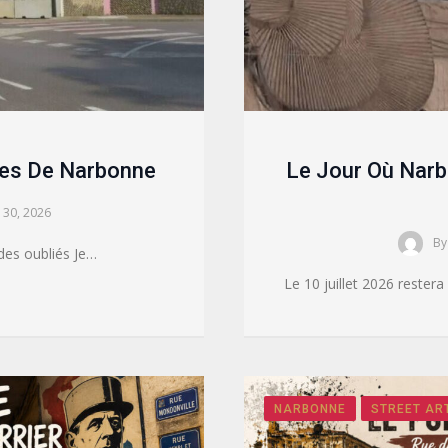
les De Narbonne
Le Jour Où Narb
l 30, 2026
By
des oubliés Je…
Le 10 juillet 2026 reste
NARBONNE
STREET AR