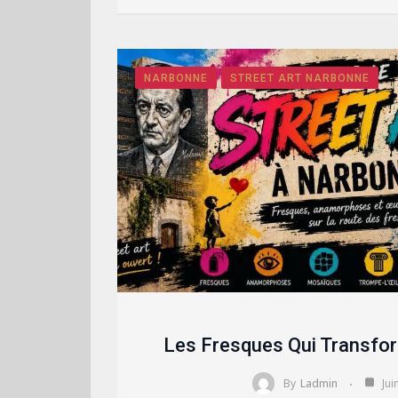
NARBONNE
STREET ART NARBONNE
Les Fresques Qui Transfo
By
Ladmin
Jui