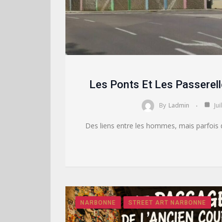
Les Ponts Et Les Passerel
By
Ladmin
Jui
Des liens entre les hommes, mais parfois 
NARBONNE
STREET ART NARBONNE