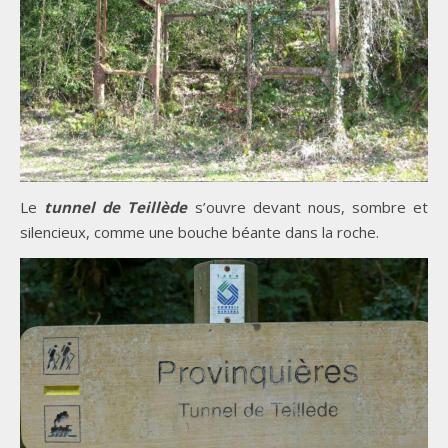
Le
tunnel de Teillède
s’ouvre devant nous, sombre et
silencieux, comme une bouche béante dans la roche.