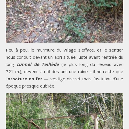
Peu à peu, le murmure du village s’efface, et le sentier
nous conduit devant un abri située juste avant l’entrée du
long
tunnel de Teillède
(le plus long du réseau avec
721 m.), devenu au fil des ans une ruine – il ne reste que
l’
ossature en fer
— vestige discret mais fascinant d’une
époque presque oubliée.