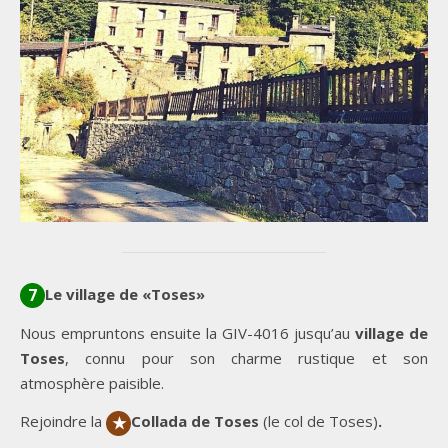
Le village de «Toses»
7
Nous empruntons ensuite la GIV-4016 jusqu’au
village de
Toses
, connu pour son charme rustique et son
atmosphère paisible.
Rejoindre la
Collada de Toses
(le col de Toses)
.
★