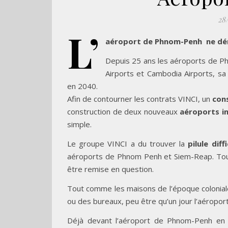
28
L’
aéroport de Phnom-Penh ne dérog
Depuis 25 ans les aéroports de Ph
Airports et Cambodia Airports, sa f
en 2040.
Afin de contourner les contrats VINCI, un
con
construction de deux nouveaux
aéroports i
simple.
Le groupe VINCI a du trouver la
pilule diff
aéroports de Phnom Penh et Siem-Reap. Tou
être remise en question.
Tout comme les maisons de l’époque coloniale
ou des bureaux, peu être qu’un jour l’aéropor
Déjà devant l’aéroport de Phnom-Penh e