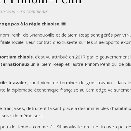
/10/2019
/
No Comments
e pas à la règle chinoise !!!!!
nom Penh, de Sihanoukville et de Siem Reap sont gérés par VIN
iliale locale. Leur contrat d’exclusivité sur les 3 aéroports expi
sortium chinois
, c’est vu attribué en 2017 par le gouvernement 
nternationaux
un à Siem-Reap et l’autre Phnom Penh qui de pl
icile à avaler,
car il vient de terminer de gros travaux dans l
te la diplomatie économique française au Cam odge va sureme
 françaises, détruitent faisant place à des immeubles d’habitati
t suivra le même sort.
n peu de temps comme à Sihanoukville on ne trouve que d