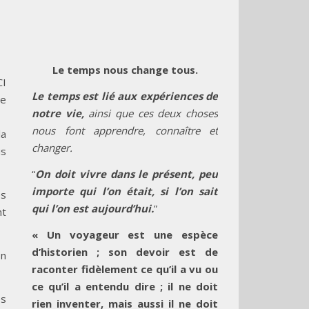
Le temps nous change tous.
CI
Le temps est lié aux expériences de
re
notre vie,
ainsi que ces deux choses
nous font apprendre, connaître et
la
changer.
us
“
On doit vivre dans le présent, peu
importe qui l’on était, si l’on sait
es
qui l’on est aujourd’hui.
”
nt
« Un voyageur est une espèce
d’historien ; son devoir est de
on
raconter fidèlement ce qu’il a vu ou
ce qu’il a entendu dire ; il ne doit
es
rien inventer, mais aussi il ne doit