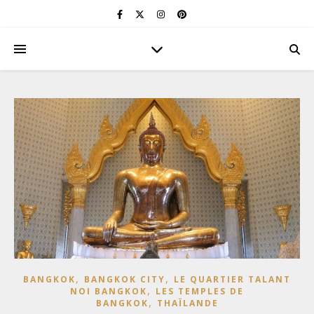
,
,
BANGKOK
BANGKOK CITY
LE QUARTIER TALANT
,
NOI BANGKOK
LES TEMPLES DE
,
BANGKOK
THAÏLANDE