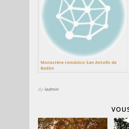
Monastère románico San Antolín de
Bedón
By
ladmin
VOUS