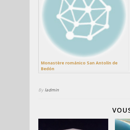
Monastère románico San Antolín de
Bedón
By
ladmin
VOUS