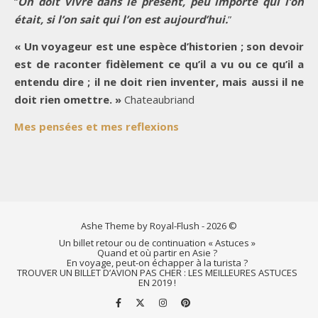
“
On doit vivre dans le présent, peu importe qui l’on
était, si l’on sait qui l’on est aujourd’hui.
”
« Un voyageur est une espèce d’historien ; son devoir
est de raconter fidèlement ce qu’il a vu ou ce qu’il a
entendu dire ; il ne doit rien inventer, mais aussi il ne
doit rien omettre. »
Chateaubriand
Mes pensées et mes reflexions
Ashe Theme by Royal-Flush - 2026 ©
Un billet retour ou de continuation « Astuces »
Quand et où partir en Asie ?
En voyage, peut-on échapper à la turista ?
TROUVER UN BILLET D’AVION PAS CHER : LES MEILLEURES ASTUCES
EN 2019 !