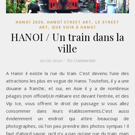
,
,
HANOÏ 2020
HANOÏ STREET ART
LE STREET
,
ART
QUE VOIR À HANOÏ
HANOI / Un train dans la
ville
10/01/2020
/
No Comments
A Hanoï il existe la rue du train. C’est devenu l’une des
attractions les plus en vogue de Hanoi. Toutefois, il y a une
douane a franchir, et oui, en Asie il y a de nombreux
péages (non officiel)Un militaire est devant l’entrée, et des
Vip Ice, vous offrent le droit de passage si vous allez
consommer dans leurs établissements.C’est aussi
évidemment un endroit qui attire beaucoup de
photographes, où l’on peu prendre des photos sympas ! Il
faut d’abord savoir, qu’il n’y a pas qu’une rue du train, mais