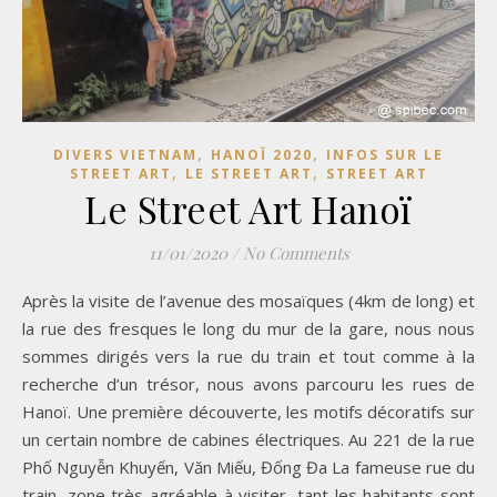
,
,
DIVERS VIETNAM
HANOÏ 2020
INFOS SUR LE
,
,
STREET ART
LE STREET ART
STREET ART
Le Street Art Hanoï
11/01/2020
/
No Comments
Après la visite de l’avenue des mosaïques (4km de long) et
la rue des fresques le long du mur de la gare, nous nous
sommes dirigés vers la rue du train et tout comme à la
recherche d’un trésor, nous avons parcouru les rues de
Hanoï. Une première découverte, les motifs décoratifs sur
un certain nombre de cabines électriques. Au 221 de la rue
Phố Nguyễn Khuyến, Văn Miếu, Đống Đa La fameuse rue du
train, zone très agréable à visiter, tant les habitants sont