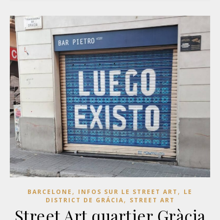
,
,
BARCELONE
INFOS SUR LE STREET ART
LE
,
DISTRICT DE GRÁCIA
STREET ART
Street Art quartier Gràcia