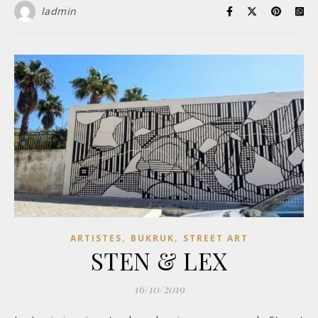
ladmin
,
,
ARTISTES
BUKRUK
STREET ART
STEN & LEX
16/10/2019