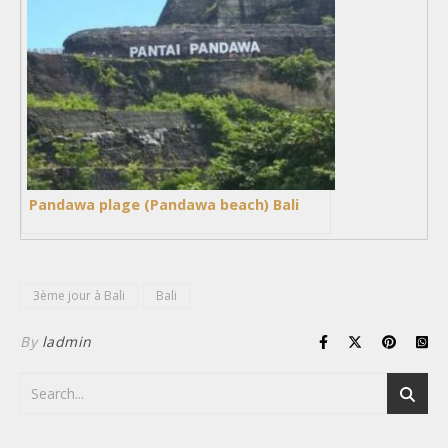
Pandawa plage (Pandawa beach) Bali
3ème jour à Bali
Bali
By
ladmin