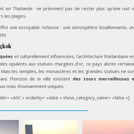
ent en Thaïlande ne prévoient pas de rester plus qu’une nuit 
s les plages.
offre une incroyable richesse : une atmosphère bouillonnante, u
tés
ngkok
iquées
et culturellement influencées, l’architecture thaïlandaise e
es opulents aux statues chargées d’or, ce pays abrite certain
 Mais les temples, les monastères et les grandes statues ne so
ans l’horizon de la ville existent
des tours merveilleuses 
ux mais étonnamment uniques.
 order= »ASC » orderby= »date » show_category_name= »false »]