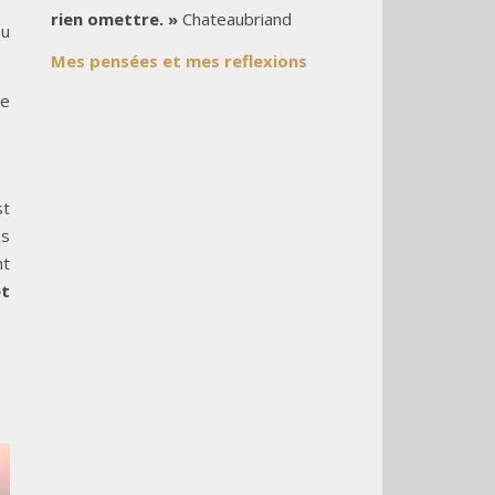
rien omettre. »
Chateaubriand
ou
Mes pensées et mes reflexions
ne
st
es
nt
et