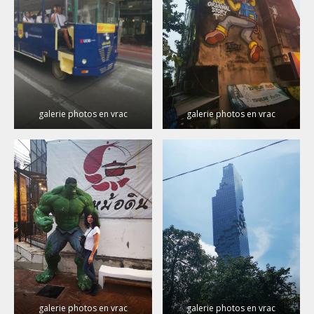
galerie photos en vrac
galerie photos en vrac
galerie photos en vrac
galerie photos en vrac