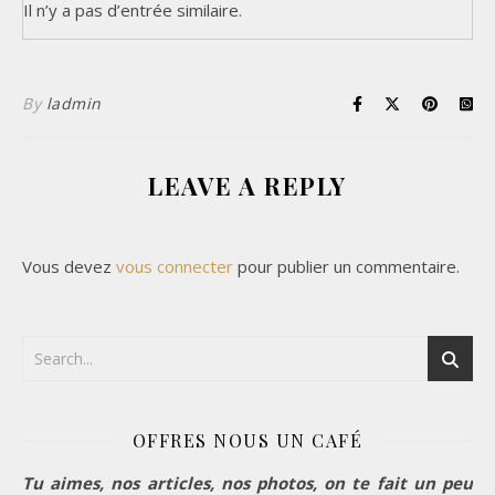
Il n’y a pas d’entrée similaire.
By
ladmin
LEAVE A REPLY
Vous devez
vous connecter
pour publier un commentaire.
OFFRES NOUS UN CAFÉ
Tu aimes, nos articles, nos photos, on te fait un peu