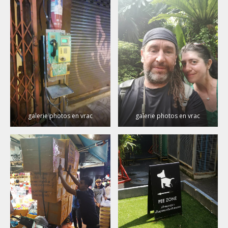
galerie photos en vrac
galerie photos en vrac