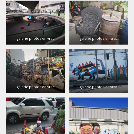
galerie photos en vrac
galerie photos en vrac
galerie photos en vrac
galerie photos en vrac