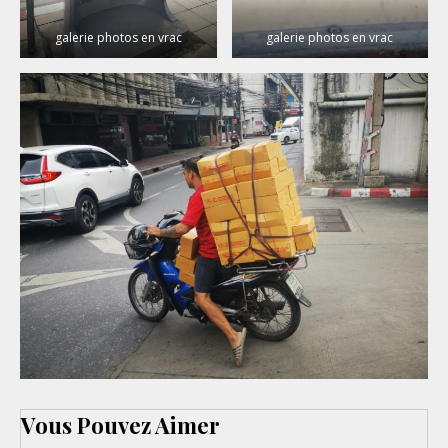
galerie photos en vrac
galerie photos en vrac
Vous Pouvez Aimer