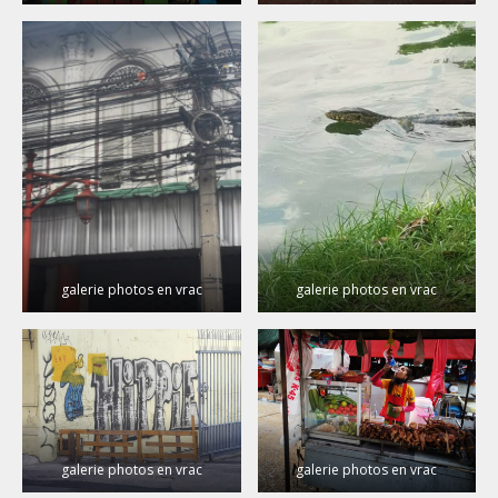
galerie photos en vrac
galerie photos en vrac
galerie photos en vrac
galerie photos en vrac