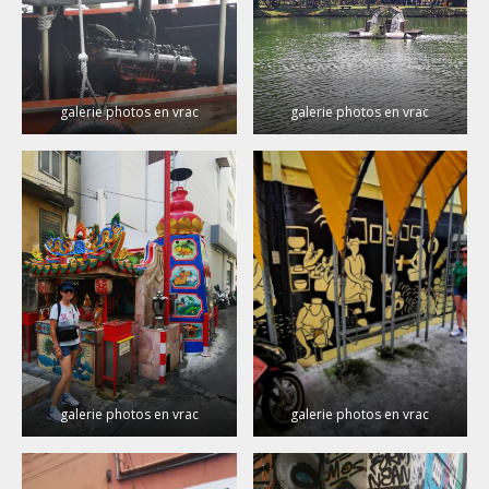
galerie photos en vrac
galerie photos en vrac
galerie photos en vrac
galerie photos en vrac