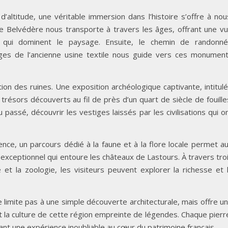
altitude, une véritable immersion dans l’histoire s’offre à nou
e Belvédère nous transporte à travers les âges, offrant une v
x qui dominent le paysage. Ensuite, le chemin de randonn
es de l’ancienne usine textile nous guide vers ces monumen
tion des ruines. Une exposition archéologique captivante, intitul
 trésors découverts au fil de près d’un quart de siècle de fouille
passé, découvrir les vestiges laissés par les civilisations qui o
nce, un parcours dédié à la faune et à la flore locale permet a
 exceptionnel qui entoure les châteaux de Lastours. À travers tro
 et la zoologie, les visiteurs peuvent explorer la richesse et 
e limite pas à une simple découverte architecturale, mais offre u
et la culture de cette région empreinte de légendes. Chaque pierr
ant une expérience inoubliable au cœur du patrimoine français.