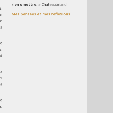
rien omettre. »
Chateaubriand
s.
Mes pensées et mes reflexions
ue
ée
ts
ée
s.
nt
ux
is
la
ne
e,