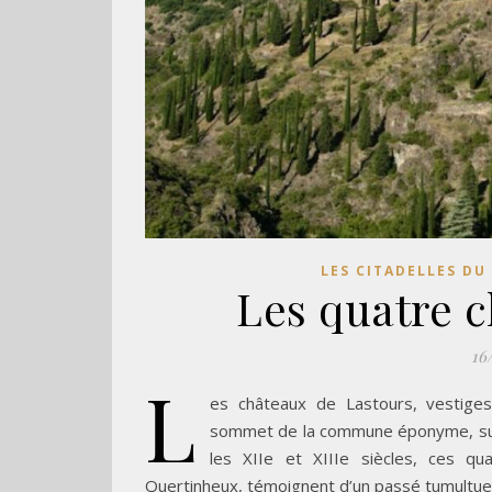
LES CITADELLES DU
Les quatre 
16
L
es châteaux de Lastours, vestige
sommet de la commune éponyme, surpl
les XIIe et XIIIe siècles, ces qu
Quertinheux, témoignent d’un passé tumultueu