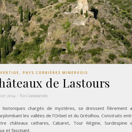
,
 VERTIGE
PAYS CORBIÈRES MINERVOIS
châteaux de Lastours
/07/2014
/
No Comments
s historiques chargés de mystères, se dressent fièrement 
ombant les vallées de l’Orbiel et du Grésilhou. Construits ent
atre châteaux cathares, Cabaret, Tour Régine, Surdespine 
x et fascinant.