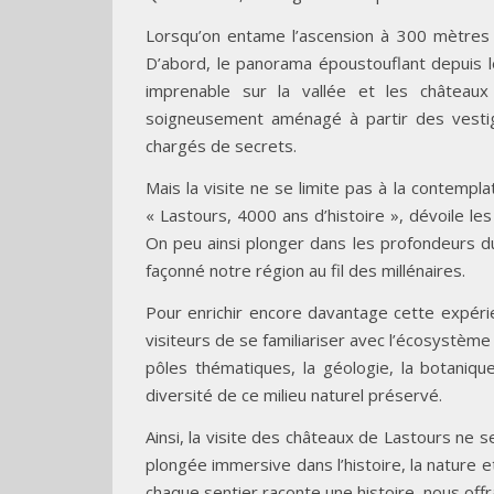
Lorsqu’on entame l’ascension à 300 mètres d’
D’abord, le panorama époustouflant depuis l
imprenable sur la vallée et les château
soigneusement aménagé à partir des vestig
chargés de secrets.
Mais la visite ne se limite pas à la contempla
« Lastours, 4000 ans d’histoire », dévoile les
On peu ainsi plonger dans les profondeurs du 
façonné notre région au fil des millénaires.
Pour enrichir encore davantage cette expérie
visiteurs de se familiariser avec l’écosystème
pôles thématiques, la géologie, la botanique
diversité de ce milieu naturel préservé.
Ainsi, la visite des châteaux de Lastours ne s
plongée immersive dans l’histoire, la nature 
chaque sentier raconte une histoire, nous offr