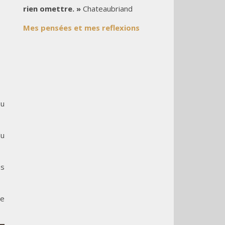
rien omettre. »
Chateaubriand
Mes pensées et mes reflexions
ou
du
ns
le