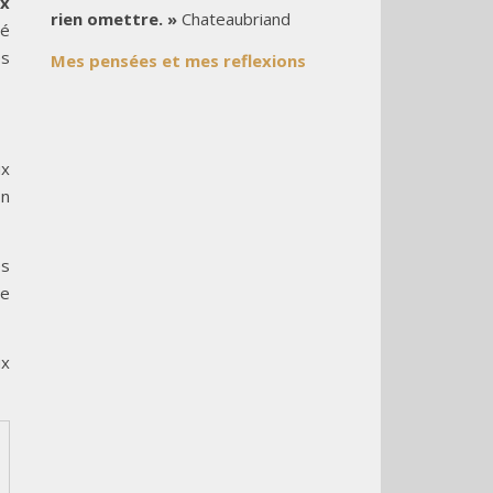
x
rien omettre. »
Chateaubriand
gé
es
Mes pensées et mes reflexions
ux
in
es
le
ux