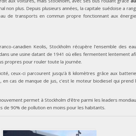
terdit aux voitures, mais Stockholm, avec ses bus roulant grâce
au
mal non plus. Depuis plusieurs années, la capitale suédoise a ran
seau de transports en commun propre fonctionnant aux énergi
franco-canadien Keolis, Stockholm récupère l’ensemble des ea
t dans une usine datant de 1941 où elles fermentent lentement af
s propres pour rouler toute la journée.
icité, ceux-ci parcourent jusqu’à 8 kilomètres grâce aux batteri
 en cas de manque de jus, c’est le moteur biodiesel qui prend 
n mouvement permet à Stockholm d’être parmi les leaders mondia
ns de 90% de pollution en moins pour les habitants.