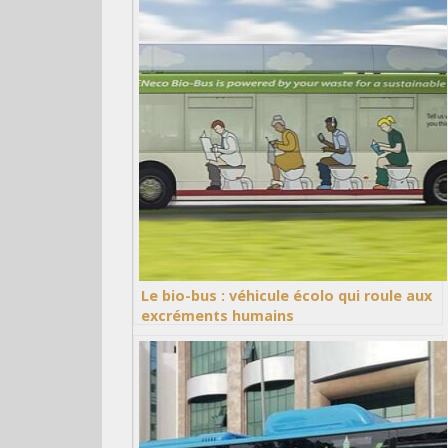
Le bio-bus : véhicule écolo qui roule aux
excréments humains