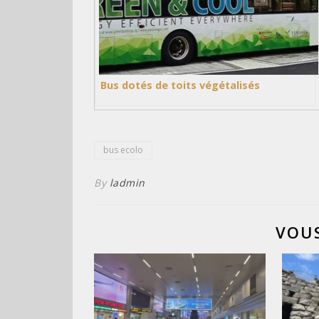
Bus dotés de toits végétalisés
bus ecolo
By
ladmin
VOUS