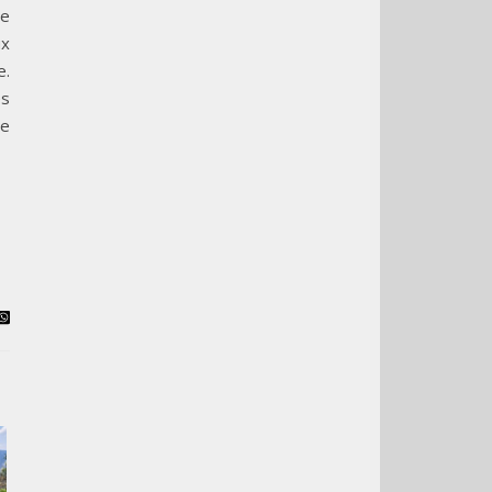
pe
ux
e.
es
te