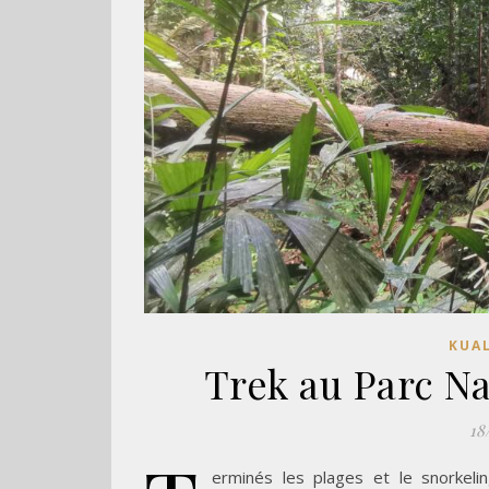
KUAL
Trek au Parc N
18
erminés les plages et le snorkeli