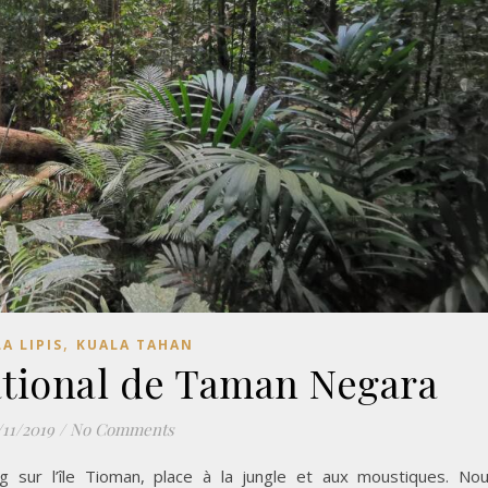
,
A LIPIS
KUALA TAHAN
ational de Taman Negara
/11/2019
/
No Comments
ng sur l’île Tioman, place à la jungle et aux moustiques. No