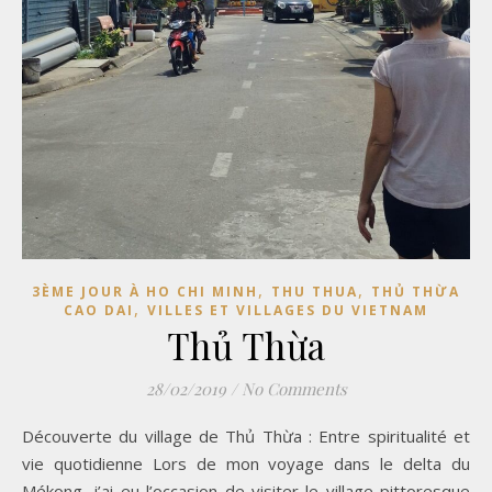
,
,
3ÈME JOUR À HO CHI MINH
THU THUA
THỦ THỪA
,
CAO DAI
VILLES ET VILLAGES DU VIETNAM
Thủ Thừa
28/02/2019
/
No Comments
Découverte du village de Thủ Thừa : Entre spiritualité et
vie quotidienne Lors de mon voyage dans le delta du
Mékong, j’ai eu l’occasion de visiter le village pittoresque