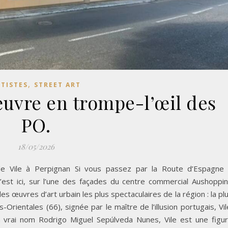
,
RTISTES
STREET ART
uvre en trompe-l’œil des
PO.
18/05/2026
 de Vile à Perpignan Si vous passez par la Route d’Espagne
’est ici, sur l’une des façades du centre commercial Aushoppi
s œuvres d’art urbain les plus spectaculaires de la région : la pl
rientales (66), signée par le maître de l’illusion portugais, Vil
n vrai nom Rodrigo Miguel Sepúlveda Nunes, Vile est une figu