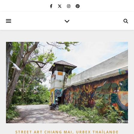
,
STREET ART CHIANG MAI
URBEX THAÏLANDE