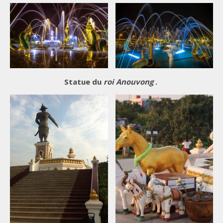
Statue du
roi Anouvong
.