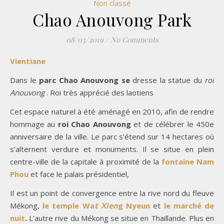
Non classé
Chao Anouvong Park
08/03/2019
/
No Comments
Vientiane
Dans le
parc Chao Anouvong se
dresse la statue du
roi
Anouvong
. Roi très apprécié des laotiens
Cet espace naturel à été aménagé en 2010, afin de rendre
hommage au
roi Chao Anouvong
et de célébrer le 450e
anniversaire de la ville. Le parc s’étend sur 14 hectares où
s’alternent verdure et monuments. Il se situe en plein
centre-ville de la capitale à proximité de la
fontaine Nam
Phou
et face le palais présidentiel,
Il est un point de convergence entre la rive nord du fleuve
Mékong,
le temple Wa
t Xien
g Nyeun
et
le marché de
nuit
.
L’autre rive du Mékong se situe en Thaillande. Plus en