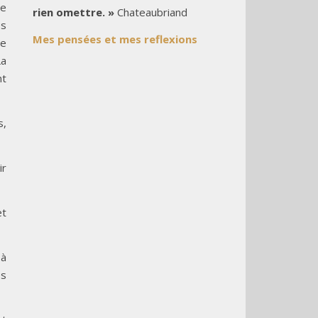
de
rien omettre. »
Chateaubriand
es
Mes pensées et mes reflexions
ce
La
nt
s,
ir
et
 à
es