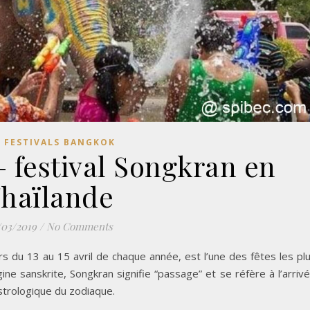
S FESTIVALS BANGKOK
– festival Songkran en
haïlande
/03/2019
/
No Comments
s du 13 au 15 avril de chaque année, est l’une des fêtes les pl
ne sanskrite, Songkran signifie “passage” et se réfère à l’arriv
astrologique du zodiaque.