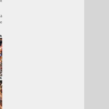
nt
 à
te