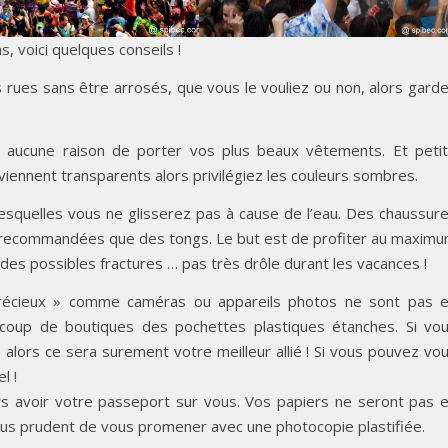
, voici quelques conseils !
rues sans être arrosés, que vous le vouliez ou non, alors gard
aucune raison de porter vos plus beaux vêtements. Et peti
viennent transparents alors privilégiez les couleurs sombres.
squelles vous ne glisserez pas à cause de l’eau. Des chaussur
us recommandées que des tongs. Le but est de profiter au maxim
 des possibles fractures … pas très drôle durant les vacances !
précieux » comme caméras ou appareils photos ne sont pas 
coup de boutiques des pochettes plastiques étanches. Si vo
alors ce sera surement votre meilleur allié ! Si vous pouvez vo
l !
urs avoir votre passeport sur vous. Vos papiers ne seront pas 
 plus prudent de vous promener avec une photocopie plastifiée.