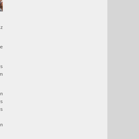
ez
te
es
um
en
us
us
en