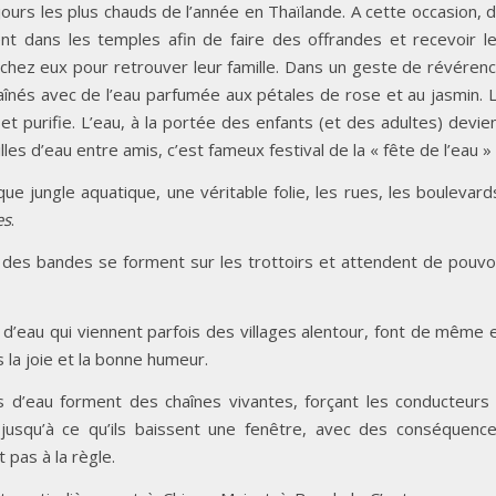
s jours les plus chauds de l’année en Thaïlande. A cette occasion, 
t dans les temples afin de faire des offrandes et recevoir l
chez eux pour retrouver leur famille. Dans un geste de révéren
s aînés avec de l’eau parfumée aux pétales de rose et au jasmin. 
et purifie. L’eau, à la portée des enfants (et des adultes) devie
les d’eau entre amis, c’est fameux festival de la « fête de l’eau »
e jungle aquatique, une véritable folie, les rues, les boulevard
es
.
 des bandes se forment sur les trottoirs et attendent de pouvo
 d’eau qui viennent parfois des villages alentour, font de même 
la joie et la bonne humeur.
 d’eau forment des chaînes vivantes, forçant les conducteurs
r jusqu’à ce qu’ils baissent une fenêtre, avec des conséquenc
 pas à la règle.