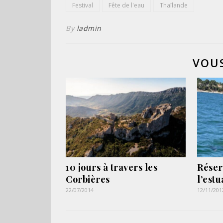
Festival
Fête de l'eau
Thaïlande
By
ladmin
VOUS
10 jours à travers les
Réser
Corbières
l’est
22/07/2014
12/11/201