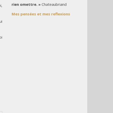
rien omettre. »
Chateaubriand
i,
Mes pensées et mes reflexions
ui
oi