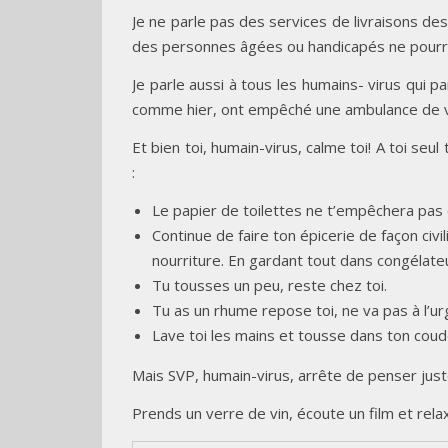
Je ne parle pas des services de livraisons des
des personnes âgées ou handicapés ne pourro
Je parle aussi à tous les humains- virus qui 
comme hier, ont empêché une ambulance de veni
Et bien toi, humain-virus, calme toi! A toi seul
:
Le papier de toilettes ne t’empêchera pas e
Continue de faire ton épicerie de façon civ
nourriture. En gardant tout dans congélate
Tu tousses un peu, reste chez toi.
Tu as un rhume repose toi, ne va pas à l’ur
Lave toi les mains et tousse dans ton cou
Mais SVP, humain-virus, arrête de penser juste 
Prends un verre de vin, écoute un film et rela