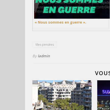
« Nous sommes en guerre ».
Mes pensées
By
ladmin
VOUS