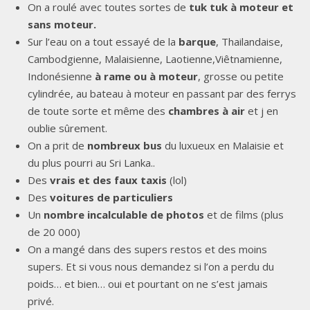
On a roulé avec toutes sortes de
tuk tuk à moteur et
sans moteur.
Sur l’eau on a tout essayé de la
barque
, Thailandaise,
Cambodgienne, Malaisienne, Laotienne,Viêtnamienne,
Indonésienne
à rame ou à moteur
, grosse ou petite
cylindrée, au bateau à moteur en passant par des ferrys
de toute sorte et même des
chambres à air
et j en
oublie sûrement.
On a prit de
nombreux bus
du luxueux en Malaisie et
du plus pourri au Sri Lanka..
Des
vrais et des faux taxis
(lol)
Des
voitures de particuliers
Un
nombre incalculable de photos
et de films (plus
de 20 000)
On a mangé dans des supers restos et des moins
supers. Et si vous nous demandez si l’on a perdu du
poids… et bien… oui et pourtant on ne s’est jamais
privé.