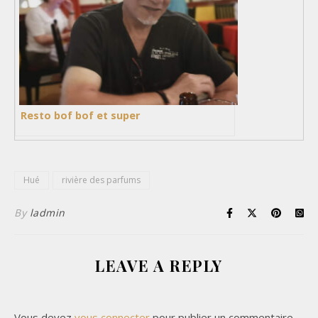
Resto bof bof et super
Hué
rivière des parfums
By
ladmin
LEAVE A REPLY
Vous devez
vous connecter
pour publier un commentaire.