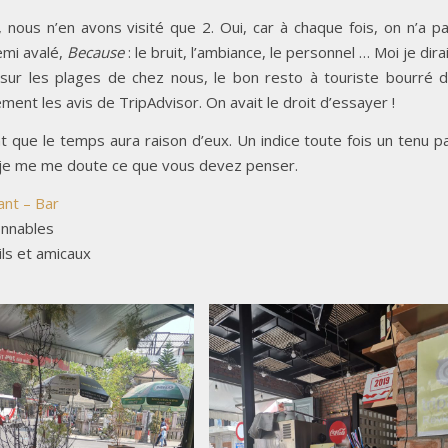
e, nous n’en avons visité que 2. Oui, car à chaque fois, on n’a p
emi avalé,
Because
: le bruit, l’ambiance, le personnel … Moi je dira
 sur les plages de chez nous, le bon resto à touriste bourré 
ent les avis de TripAdvisor. On avait le droit d’essayer !
 que le temps aura raison d’eux. Un indice toute fois un tenu p
pas je me me doute ce que vous devez penser.
ant – Bar
onnables
ls et amicaux