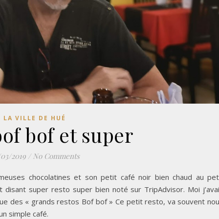
LA VILLE DE HUÉ
of bof et super
/03/2019
/
No Comments
ameuses chocolatines et son petit café noir bien chaud au pet
oit disant super resto super bien noté sur TripAdvisor. Moi j’ava
a rue des « grands restos Bof bof » Ce petit resto, va souvent no
 un simple café.