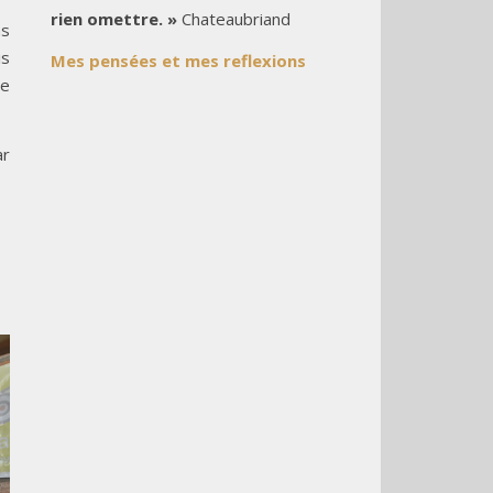
rien omettre. »
Chateaubriand
as
is
Mes pensées et mes reflexions
de
ar