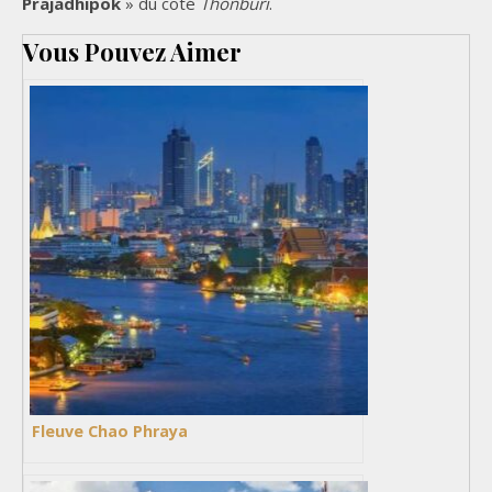
Prajadhipok
» du coté
Thonburi
.
Vous Pouvez Aimer
Fleuve Chao Phraya