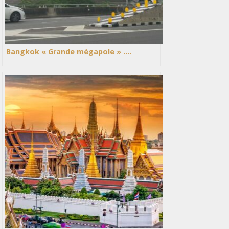
Bangkok « Grande mégapole » ….