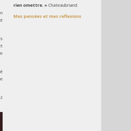
rien omettre. »
Chateaubriand
on
Mes pensées et mes reflexions
nt
es
et
ie
té
te
ez