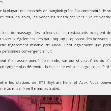
k.
de la plupart des marchés de Bangkok grâce à la commodité de s
e tous les soirs, les vendeurs s’installant vers 17h et venda
salons de massage, les tailleurs et les restaurants occupent d
 trouverez également des bars pop-up proposant des boissons 
partie légèrement minable de Nana. C’est également une part
e personnes convergent la nuit.
peut être assez bondé de monde, surtout si vous êtes du cô
e un rythme plus détendu – la chaussée est plus large, ce qui facili
ntre les stations de BTS Skytrain Nana et Asok. Vous pouv
ndre au marché en 5 minutes à pied.