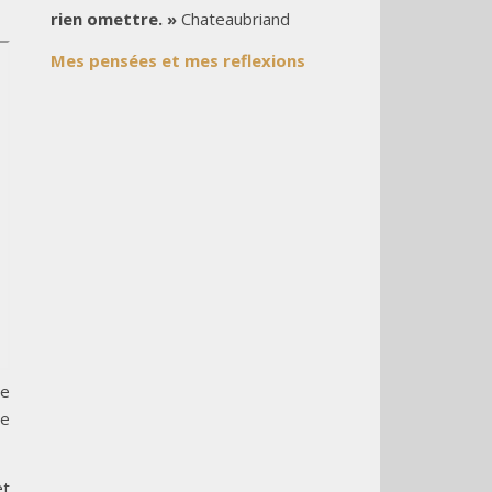
rien omettre. »
Chateaubriand
Mes pensées et mes reflexions
le
le
et