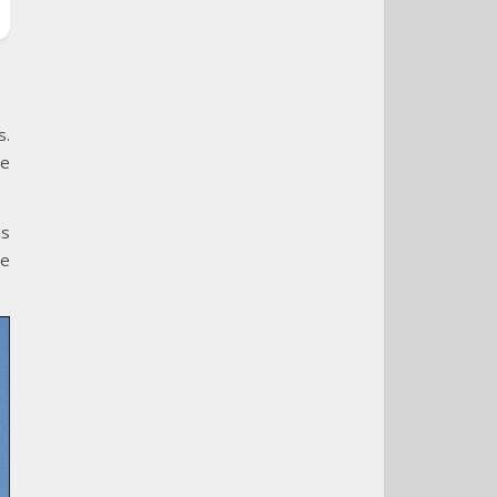
s.
ue
is
se