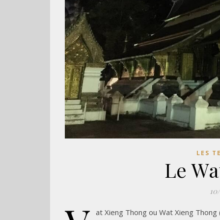
LES T
Le Wa
10
at Xieng Thong ou Wat Xieng Thong (