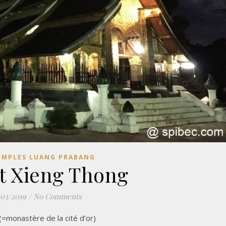
EMPLES LUANG PRABANG
t Xieng Thong
/03/2019
/
No Comments
=monastère de la cité d’or)