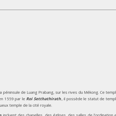
la péninsule de Luang Prabang, sur les rives du Mékong. Ce temp
t en 1559 par le
Roi
Setthathirath
., il possède le statut de temp
tueux temple de la cité royale.
s
incluent des chapelles, des églises, des salles de l’ordination 