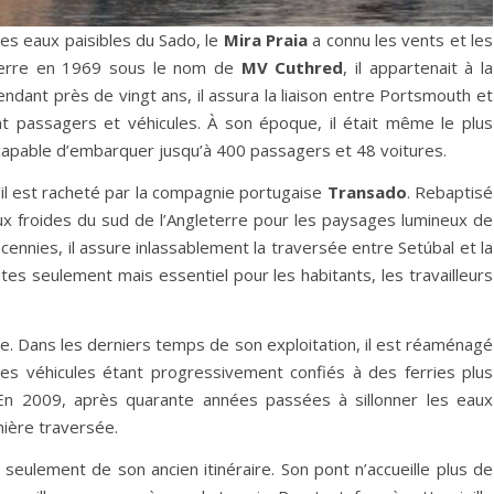
les eaux paisibles du Sado, le
Mira Praia
a connu les vents et les
terre en 1969 sous le nom de
MV Cuthred
, il appartenait à la
endant près de vingt ans, il assura la liaison entre Portsmouth et
nt passagers et véhicules. À son époque, il était même le plus
 capable d’embarquer jusqu’à 400 passagers et 48 voitures.
u’il est racheté par la compagnie portugaise
Transado
. Rebaptisé
eaux froides du sud de l’Angleterre pour les paysages lumineux de
ennies, il assure inlassablement la traversée entre Setúbal et la
tes seulement mais essentiel pour les habitants, les travailleurs
e. Dans les derniers temps de son exploitation, il est réaménagé
les véhicules étant progressivement confiés à des ferries plus
e. En 2009, après quarante années passées à sillonner les eaux
nière traversée.
 seulement de son ancien itinéraire. Son pont n’accueille plus de