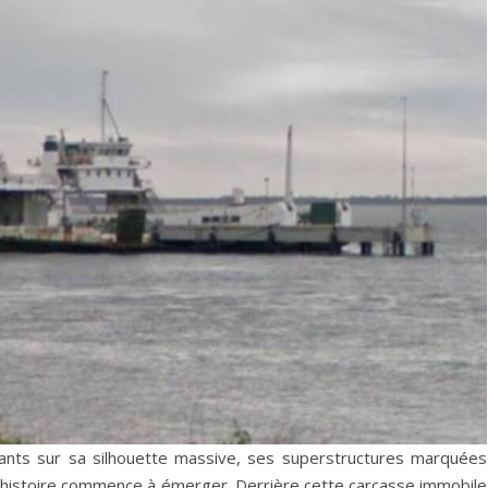
stants sur sa silhouette massive, ses superstructures marquées
e histoire commence à émerger. Derrière cette carcasse immobile