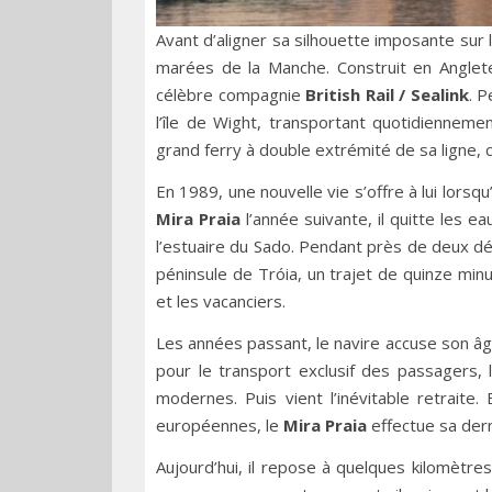
Avant d’aligner sa silhouette imposante sur 
marées de la Manche. Construit en Angle
célèbre compagnie
British Rail / Sealink
. P
l’île de Wight, transportant quotidienneme
grand ferry à double extrémité de sa ligne,
En 1989, une nouvelle vie s’offre à lui lorsq
Mira Praia
l’année suivante, il quitte les 
l’estuaire du Sado. Pendant près de deux déc
péninsule de Tróia, un trajet de quinze minu
et les vacanciers.
Les années passant, le navire accuse son âg
pour le transport exclusif des passagers, 
modernes. Puis vient l’inévitable retrait
européennes, le
Mira Praia
effectue sa der
Aujourd’hui, il repose à quelques kilomètres