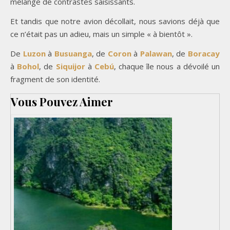
mélange de contrastes saisissants.
Et tandis que notre avion décollait, nous savions déjà que
ce n’était pas un adieu, mais un simple « à bientôt ».
De
Luzon
à
Busuanga
, de
Coron
à
Palawan
, de
Boracay
à
Bohol
, de
Siquijor
à
Cebú
, chaque île nous a dévoilé un
fragment de son identité.
Vous Pouvez Aimer