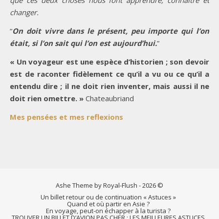
changer.
“
On doit vivre dans le présent, peu importe qui l’on
était, si l’on sait qui l’on est aujourd’hui.
”
« Un voyageur est une espèce d’historien ; son devoir
est de raconter fidèlement ce qu’il a vu ou ce qu’il a
entendu dire ; il ne doit rien inventer, mais aussi il ne
doit rien omettre. »
Chateaubriand
Mes pensées et mes reflexions
Ashe Theme by Royal-Flush - 2026 ©
Un billet retour ou de continuation « Astuces »
Quand et où partir en Asie ?
En voyage, peut-on échapper à la turista ?
TROUVER UN BILLET D’AVION PAS CHER : LES MEILLEURES ASTUCES