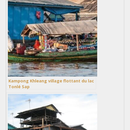
Kampong Khleang village flottant du lac
Tonlé Sap