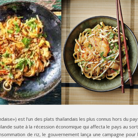
andaise») est l’un des plats thaïlandais les plus connus hors du pay
ïlande suite à la récession économique qui affecta le pays au sort
 consommation de riz, le gouvernement lança une campagne pour 