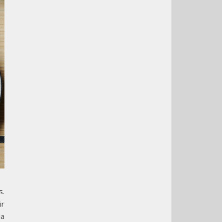
s.
ir
la