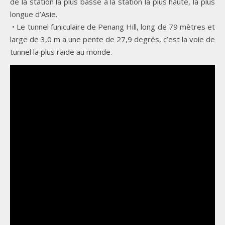
de la station la plus basse à la station la plus haute, la plus
longue d’Asie.
• Le tunnel funiculaire de Penang Hill, long de 79 mètres et
large de 3,0 m a une pente de 27,9 degrés, c’est la voie de
tunnel la plus raide au monde.