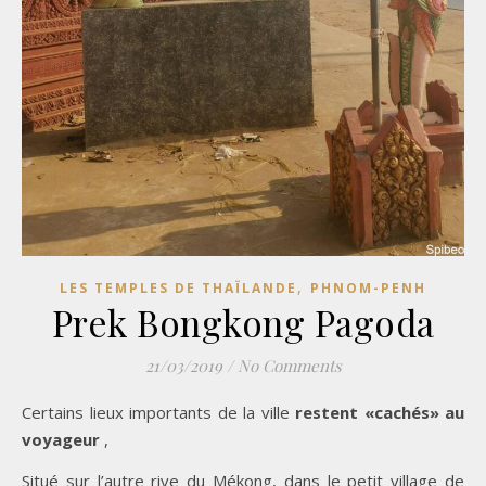
,
LES TEMPLES DE THAÏLANDE
PHNOM-PENH
Prek Bongkong Pagoda
21/03/2019
/
No Comments
Certains lieux importants de la ville
restent «cachés» au
voyageur
,
Situé sur l’autre rive du Mékong, dans le petit village de