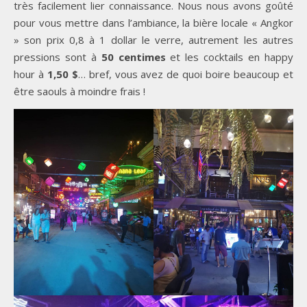
très facilement lier connaissance. Nous nous avons goûté
pour vous mettre dans l’ambiance, la bière locale « Angkor
» son prix 0,8 à 1 dollar le verre, autrement les autres
pressions sont à
50 centimes
et les cocktails en happy
hour à
1,50 $
… bref, vous avez de quoi boire beaucoup et
être saouls à moindre frais !