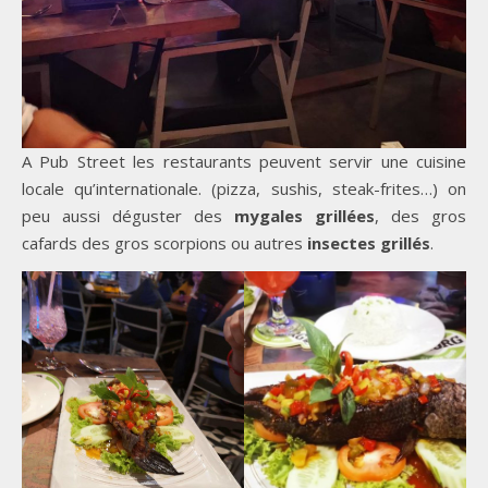
A Pub Street les restaurants peuvent servir une cuisine
locale qu’internationale. (pizza, sushis, steak-frites…) on
peu aussi déguster des
mygales grillées
, des gros
cafards des gros scorpions ou autres
insectes grillés
.