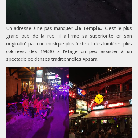
Un adresse à ne pas manquer «
le Temple
». C’est le plus
grand pub de la rue, il affirme sa supériorité er son
originalité par une musique plus forte et des lumières plus
colorées, dès 19h30 à l’étage on peu assister à un
spectacle de danses traditionnelles Apsara.