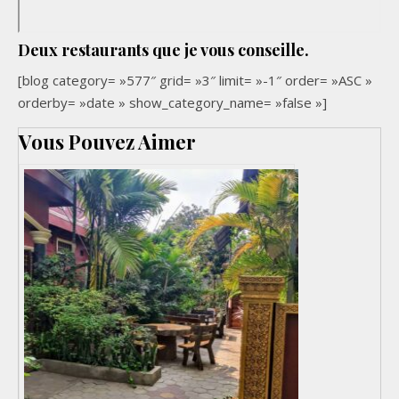
Deux restaurants que je vous conseille.
[blog category= »577″ grid= »3″ limit= »-1″ order= »ASC »
orderby= »date » show_category_name= »false »]
Vous Pouvez Aimer