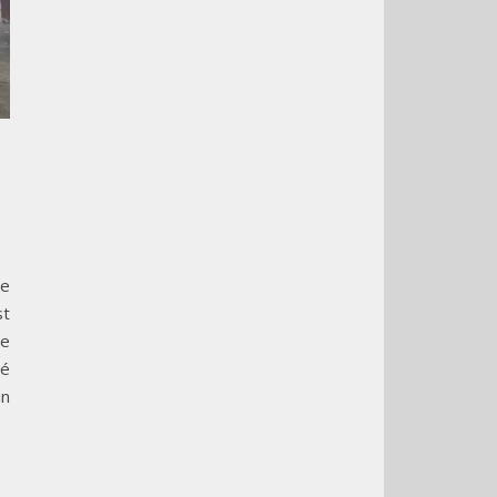
le
st
le
té
un