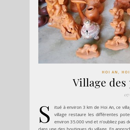
,
HOI AN
HOI
Village des
07
S
itué à environ 3 km de Hoi An, ce vill
village restaure les différentes pote
environ 35.000 vnd et n’oubliez pas d
dans une des boutiques du village. En approchan