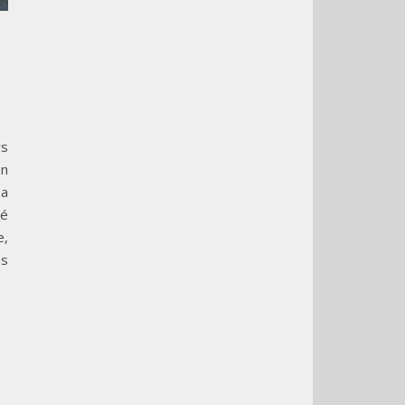
rs
on
Sa
té
e,
es