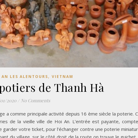
,
 AN LES ALENTOURS
VIETNAM
 potiers de Thanh Hà
/01/2020
/
No Comments
age a comme principale activité depuis 16 ème siècle la poterie. 
ries de la vieille ville de Hoi An. L’entrée est payante, compt
e garder votre ticket, pour l’échanger contre une poterie miniatu
t du village, sur le côté droit de la route on trouve le guichet. 