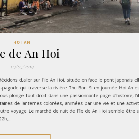
HOI AN
le de An Hoi
03/03/2019
s décidons d,aller sur l’ile An Hoi, située en face le pont Japonais el
Pont-pagode qui traverse la rivière Thu Bon. Si en journée Hoi An e
 nous plonge tout droit dans une passionnante page d’histoire, l’î
taines de lanternes colorées, animées par une vie et une activi
autre voyage Le marché de nuit de l’île de An Hoi semble être 
 22h,…