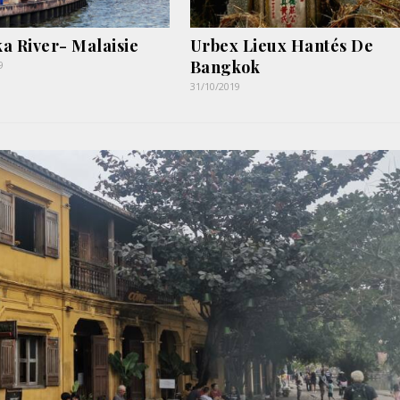
a River- Malaisie
Urbex Lieux Hantés De
Bangkok
9
31/10/2019