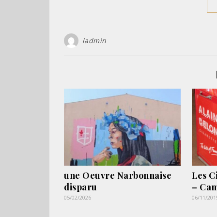
ladmin
une Oeuvre Narbonnaise
Les C
disparu
– Ca
05/02/2026
06/11/201