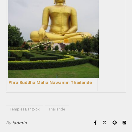
Phra Buddha Maha Nawamin Thailande
Temples Bangkok
Thaïlande
By
ladmin