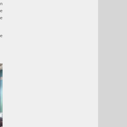
en
de
le
ne