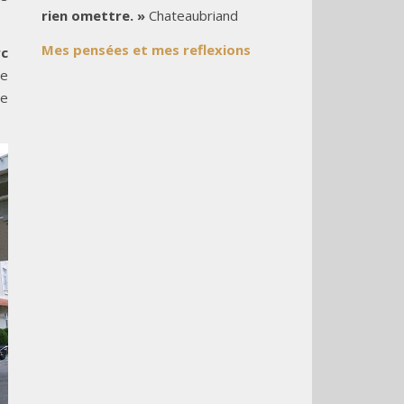
rien omettre. »
Chateaubriand
Mes pensées et mes reflexions
rc
ue
ue