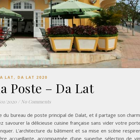
,
A LAT
DA LAT 2020
la Poste – Da Lat
/01/2020
/
No Comments
e du bureau de poste principal de Dalat, et il partage son char
z savourer la délicieuse cuisine française sans vider votre port
anquer. L’architecture du bâtiment et sa mise en scène respire
phère accueillante, accompagnée d’une superbe sélection de vi