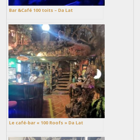
Bar &Café 100 toits – Da Lat
Le café-bar « 100 Roofs » Da Lat