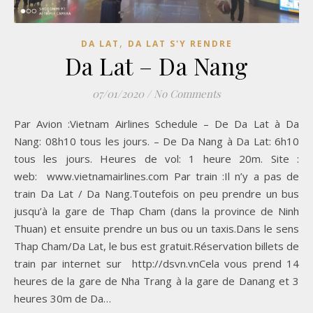
,
DA LAT
DA LAT S'Y RENDRE
Da Lat – Da Nang
07/01/2020
/
No Comments
Par Avion :Vietnam Airlines Schedule – De Da Lat à Da
Nang: 08h10 tous les jours. – De Da Nang à Da Lat: 6h10
tous les jours. Heures de vol: 1 heure 20m. Site :
web: www.vietnamairlines.com Par train :Il n’y a pas de
train Da Lat / Da Nang.Toutefois on peu prendre un bus
jusqu’à la gare de Thap Cham (dans la province de Ninh
Thuan) et ensuite prendre un bus ou un taxis.Dans le sens
Thap Cham/Da Lat, le bus est gratuit.Réservation billets de
train par internet sur http://dsvn.vnCela vous prend 14
heures de la gare de Nha Trang à la gare de Danang et 3
heures 30m de Da…