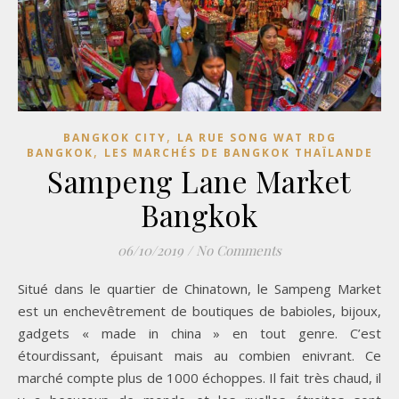
,
BANGKOK CITY
LA RUE SONG WAT RDG
,
BANGKOK
LES MARCHÉS DE BANGKOK THAÏLANDE
Sampeng Lane Market
Bangkok
06/10/2019
/
No Comments
Situé dans le quartier de Chinatown, le Sampeng Market
est un enchevêtrement de boutiques de babioles, bijoux,
gadgets « made in china » en tout genre. C’est
étourdissant, épuisant mais au combien enivrant. Ce
marché compte plus de 1000 échoppes. Il fait très chaud, il