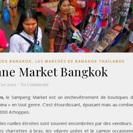
,
 RDG BANGKOK
LES MARCHÉS DE BANGKOK THAÏLANDE
ne Market Bangkok
/10/2019
/
No Comments
n,
le Sampeng Market est un enchevêtrement de boutiques 
hina » en tout genre. C’est étourdissant, épuisant mais au combi
1000 échoppes.
et les ruelles étroites sont souvent encombrées par des vendeurs.
 les charrettes à bras, les vêpres usées et le camion occasionn