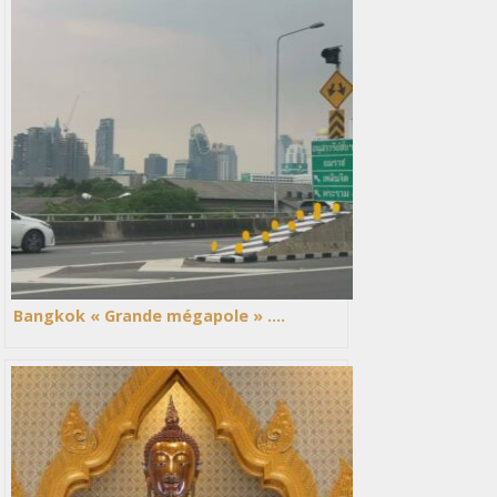
Bangkok « Grande mégapole » ….