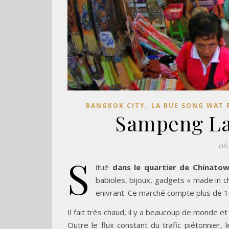
,
BANGKOK CITY
LA RUE SONG WAT
Sampeng La
06
S
itué
dans le quartier de Chinatow
babioles, bijoux, gadgets « made in c
enivrant. Ce marché compte plus de 
Il fait très chaud, il y a beaucoup de monde 
Outre le flux constant du trafic piétonnier,