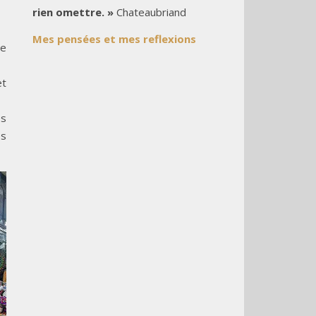
rien omettre. »
Chateaubriand
Mes pensées et mes reflexions
re
et
es
es