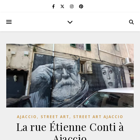
,
,
AJACCIO
STREET ART
STREET ART AJACCIO
La rue Étienne Conti à
Ajaccio