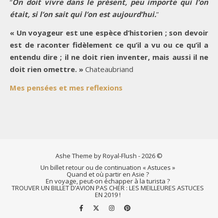
“
On doit vivre dans le présent, peu importe qui l’on
était, si l’on sait qui l’on est aujourd’hui.
”
« Un voyageur est une espèce d’historien ; son devoir
est de raconter fidèlement ce qu’il a vu ou ce qu’il a
entendu dire ; il ne doit rien inventer, mais aussi il ne
doit rien omettre. »
Chateaubriand
Mes pensées et mes reflexions
Ashe Theme by Royal-Flush - 2026 ©
Un billet retour ou de continuation « Astuces »
Quand et où partir en Asie ?
En voyage, peut-on échapper à la turista ?
TROUVER UN BILLET D’AVION PAS CHER : LES MEILLEURES ASTUCES
EN 2019 !