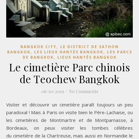
,
BANGKOK CITY
LE DISTRICT DE SATHON
,
,
BANGKOK
LES LIEUX HANTÉS BANGKOK
LES PARCS
,
DE BANGKOK
LIEUX HANTÉS BANGKOK
Le cimetière Parc chinois
de Teochew Bangkok
06/10/2019
/
No Comments
Visiter et découvrir un cimetière paraît toujours un peu
paradoxal ! Mais à Paris on visite bien le Père-Lachaise, ou
les cimetières de Montmartre et de Montparnasse, à
Bordeaux, on peux visiter les tombes célèbres
du cimetière de la Chartreuse, mais aussi en Normandie le