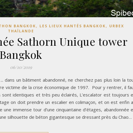
,
,
ATHON BANGKOK
LES LIEUX HANTÉS BANGKOK
URBEX
THAÏLANDE
née Sathorn Unique tower
Bangkok
06/10/2019
. dans un bâtiment abandonné, ne cherchez pas plus loin la to
tre victime de la crise économique de 1997. Pour y rentrer, il fa
sont identiques et très peu éclairés, L’escalator est toujours 
tage on doit prendre un escalier en colimaçon, et on est enfin 
iste une immense tour d’une cinquantaine d’étages, abandonnée 
 une silhouette de béton gigantesque se dressant près du Chao…