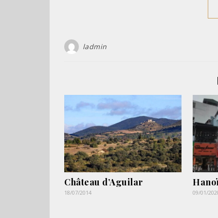
ladmin
Château d’Aguilar
Hanoï
18/07/2014
09/01/202