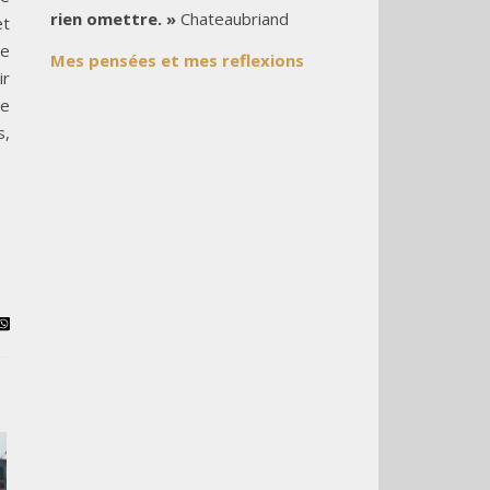
rien omettre. »
Chateaubriand
et
re
Mes pensées et mes reflexions
ir
de
s,