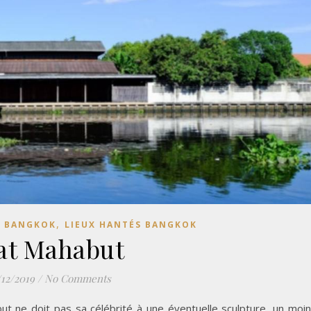
,
S BANGKOK
LIEUX HANTÉS BANGKOK
at Mahabut
/12/2019
/
No Comments
but ne doit pas sa célébrité à une éventuelle sculpture, un moi