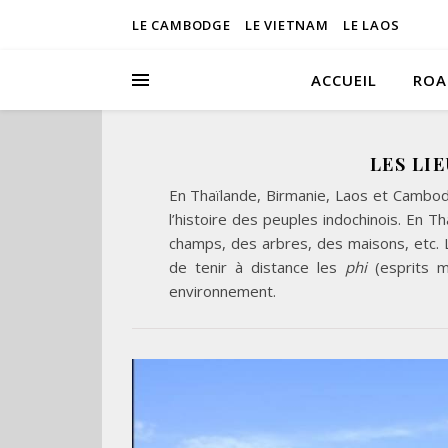
LE CAMBODGE
LE VIETNAM
LE LAOS
ACCUEIL
ROA
LES LI
En Thaïlande, Birmanie, Laos et Cambod
l’histoire des peuples indochinois. En Th
champs, des arbres, des maisons, etc.
de tenir à distance les
phi
(esprits m
environnement.