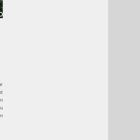
ur
ut
en
au
en