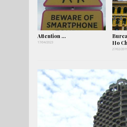
Attention …
Burea
Ho Ch
17/04/2023
27/02/201